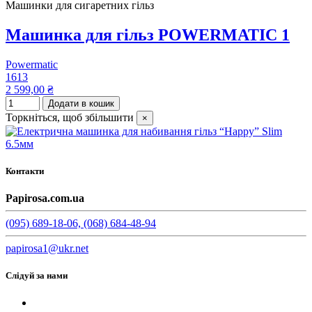
Машинки для сигаретних гільз
Машинка для гільз POWERMATIC 1
Powermatic
1613
2 599,00 ₴
Додати в кошик
Торкніться, щоб збільшити
×
Контакти
Papirosa.com.ua
(095) 689-18-06, (068) 684-48-94
papirosa1@ukr.net
Слідуй за нами