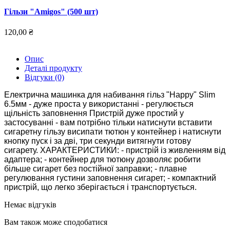
Гільзи "Amigos" (500 шт)
120,00 ₴
Опис
Деталі продукту
Відгуки
(0)
Електрична машинка для набивання гільз "Happy" Slim
6.5мм - дуже проста у використанні - регулюється
щільність заповнення Пристрій дуже простий у
застосуванні - вам потрібно тільки натиснути вставити
сигаретну гільзу висипати тютюн у контейнер і натиснути
кнопку пуск і за дві, три секунди витягнути готову
сигарету. ХАРАКТЕРИСТИКИ: - пристрій із живленням від
адаптера; - контейнер для тютюну дозволяє робити
більше сигарет без постійної заправки; - плавне
регулювання густини заповнення сигарет; - компактний
пристрій, що легко зберігається і транспортується.
Немає відгуків
Вам також може сподобатися