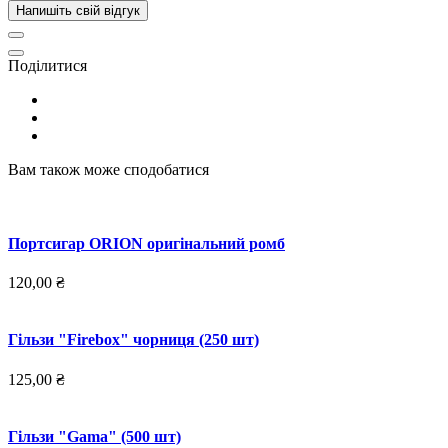
Напишіть свій відгук
Поділитися
Вам також може сподобатися
Портсигар ORION оригінальний ромб
120,00 ₴
Гільзи "Firebox" чорниця (250 шт)
125,00 ₴
Гільзи "Gama" (500 шт)