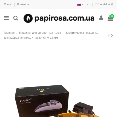
О нас
Контакты
RU
Wishlist (
)
0
Главная
Машинки для сигаретных гильз
Електрическая машинка
для набивания гильз “Happy” Slim 6.5мм