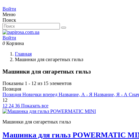
Войти
Меню
Поиск
Войти
0
Корзина
Главная
Машинки для сигаретных гильз
Машинки для сигаретных гильз
Показаны 1 - 12 из 15 элементов
Позиция
Позиция
Новички вперед
Название, А - Я
Название, Я - А
Снач
12
12
24
36
Показать все
Машинки для сигаретных гильз
Машинка для гильз POWERMATIC MI