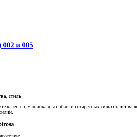
 002 и 005
во, стиль
ите качество, машинка для набивки сигаретных гильз станет в
силий.
irosa
дготовки: