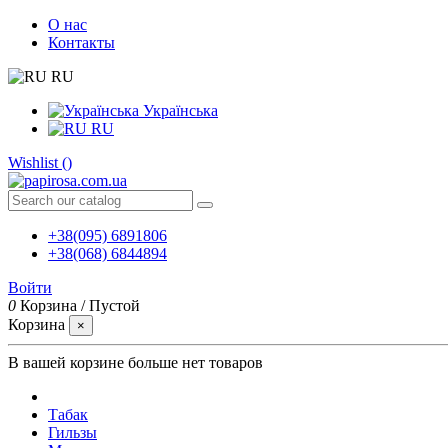
О нас
Контакты
RU
Українська
RU
Wishlist (
)
+38(095) 6891806
+38(068) 6844894
Войти
0
Корзина
/
Пустой
Корзина
×
В вашей корзине больше нет товаров
Табак
Гильзы