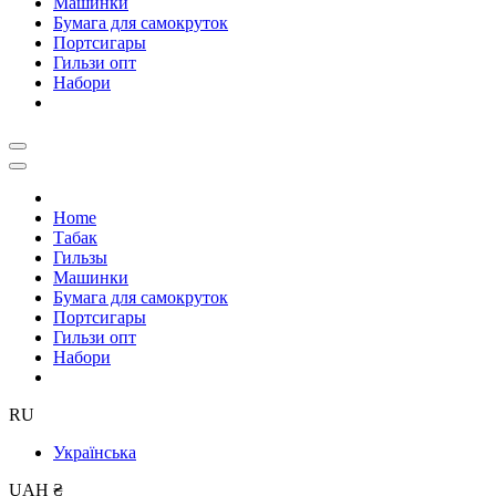
Машинки
Бумага для самокруток
Портсигары
Гильзи опт
Набори
Home
Табак
Гильзы
Машинки
Бумага для самокруток
Портсигары
Гильзи опт
Набори
RU
Українська
UAH ₴