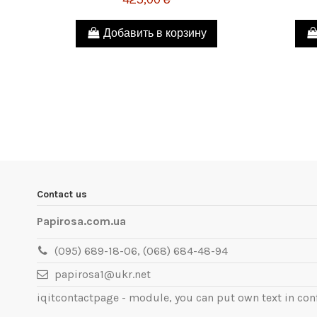
Добавить в корзину
Contact us
Papirosa.com.ua
(095) 689-18-06, (068) 684-48-94
papirosa1@ukr.net
iqitcontactpage - module, you can put own text in con