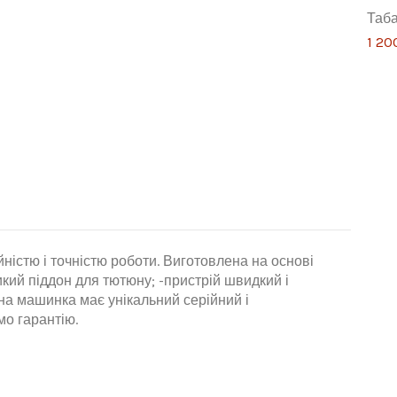
Таба
1 20
істю і точністю роботи. Виготовлена на основі
кий піддон для тютюну; -пристрій швидкий і
жна машинка має унікальний серійний і
мо гарантію.