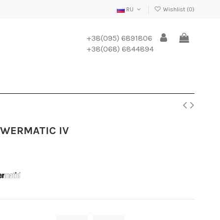
RU
Wishlist (
0
)
+38(095) 6891806
+38(068) 6844894
OWERMATIC IV