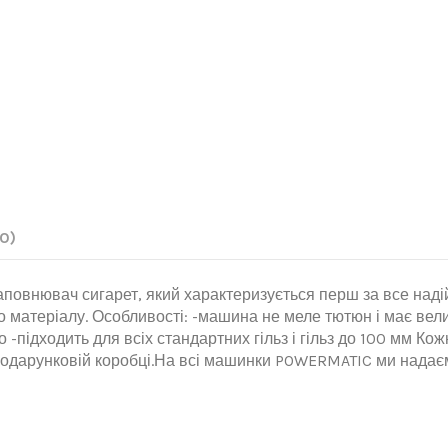
(0)
овнювач сигарет, який характеризується перш за все надійн
 матеріалу. Особливості: -машина не меле тютюн і має вели
-підходить для всіх стандартних гільз і гільз до 100 мм Ко
 подарунковій коробці.На всі машинки POWERMATIC ми надає