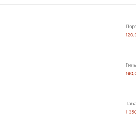
Порт
120,
Гиль
160,
Таба
1 35