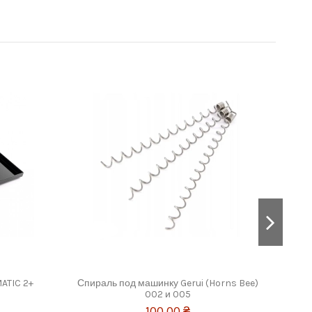
ATIC 2+
Спираль под машинку Gerui (Horns Bee)
Гил
002 и 005
100,00 ₴