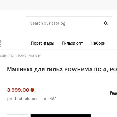
я
Портсигары
Гильзи опт
Набори
к
WERMATIC 4, POWERMATIC IV
Машинка для гильз POWERMATIC 4, P
3 999,00 ₴
product.reference:
id_462