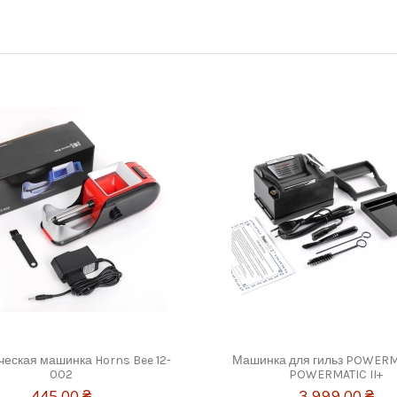
ческая машинка Horns Bee 12-
Машинка для гильз POWERM
002
POWERMATIC II+
445,00 ₴
3 999,00 ₴