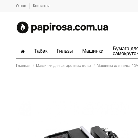
О нас
Контакты
Бумага дл
Табак
Гильзы
Машинки
самокруто
Главная
Машинки для сигаретных гильз
Машинка для гильз PO