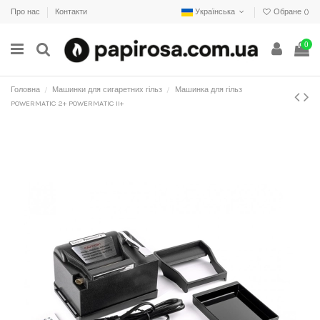
Про нас
Контакти
Українська
Обране (
)
0
Головна
Машинки для сигаретних гільз
Машинка для гільз
POWERMATIC 2+ POWERMATIC II+