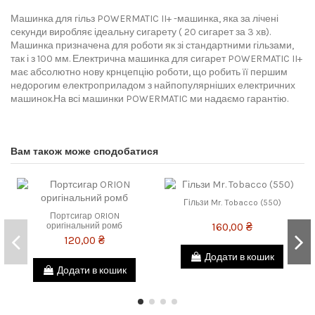
Машинка для гільз POWERMATIC II+ -машинка, яка за лічені
секунди виробляє ідеальну сигарету ( 20 сигарет за 3 хв).
Машинка призначена для роботи як зі стандартними гільзами,
так і з 100 мм. Електрична машинка для сигарет POWERMATIC II+
має абсолютно нову крнцепцію роботи, що робить її першим
недорогим електроприладом з найпопулярніших електричних
машинок.На всі машинки POWERMATIC ми надаємо гарантію.
Вам також може сподобатися
Гільзи Mr. Tobacco (550)
Портсигар ORION
160,00 ₴
оригінальний ромб
120,00 ₴
Додати в кошик
Додати в кошик