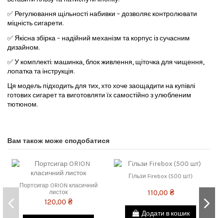
✅ Регулювання щільності набивки – дозволяє контролювати
міцність сигарети.
✅ Якісна збірка – надійний механізм та корпус із сучасним
дизайном.
✅ У комплекті: машинка, блок живлення, щіточка для чищення,
лопатка та інструкція.
Ця модель підходить для тих, хто хоче заощадити на купівлі
готових сигарет та виготовляти їх самостійно з улюбленим
тютюном.
Вам також може сподобатися
Гільзи Firebox (500 шт)
Портсигар ORION класичний
110,00 ₴
листок
120,00 ₴
Додати в кошик