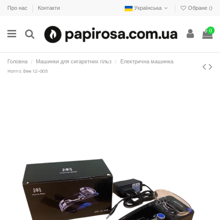
Про нас
Контакти
Українська
Обране (
)
0
Головна
Машинки для сигаретних гільз
Електрична машинка
Horns Bee 12-005