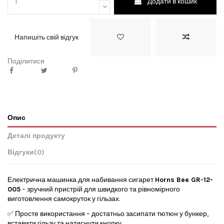
Додати в кошик
Напишіть свій відгук
Поділитися
Опис
Деталі продукту
Відгуки
(0)
Електрична машинка для набивання сигарет
Horns Bee GR-12-
005
– зручний пристрій для швидкого та рівномірного
виготовлення самокруток у гільзах.
✅ Просте використання – достатньо засипати тютюн у бункер,
вставити гільзу та натиснути кнопку.