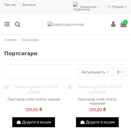
Про нас
Контакти
Українська
Обране (
)
0
Головна
Портсигари
Портсигари
Актуальність
8
Портсигар DARK HORSE чорний
Портсигар DARK HORSE
червоний
120,00 ₴
120,00 ₴
Додати в кошик
Додати в кошик