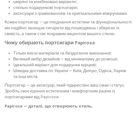
шкіряні та комбіновані варіанти;
стильні подарункові портсигари;
аксесуари з гравіюванням та оригінальними візерунками.
Кожен портсигар — це поєднання естетики та функціональності:
він надійно захищає сигарети від пошкоджень і зберігає їх
свіжість, а також стає яскравим акцентом вашого стилю.
Чому обирають портсигари Papirosa
Тільки якісні матеріали та бездоганне виконання;
Великий вибір дизайнів — від мінімалізму до розкоші;
Ідеальний варіант для подарунка курцеві;
Швидка доставка по Україні — Київ, Дніпро, Одеса, Харків
та інші міста.
Портсигар — це аксесуар, який підкреслює ваш смак і статус.
Зробіть своє куріння естетичним і комфортним разом із
портсигарами від Papirosa.
Papirosa — деталі, що створюють стиль.