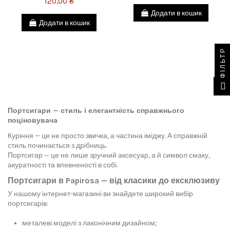
120,00 ₴
Додати в кошик
Додати в кошик
ФІЛЬТР
Портсигари — стиль і елегантність справжнього
поціновувача
Куріння — це не просто звичка, а частина іміджу. А справжній
стиль починається з дрібниць.
Портсигар — це не лише зручний аксесуар, а й символ смаку,
акуратності та впевненості в собі.
Портсигари в Papirosa — від класики до ексклюзиву
У нашому інтернет-магазині ви знайдете широкий вибір
портсигарів:
металеві моделі з лаконічним дизайном;