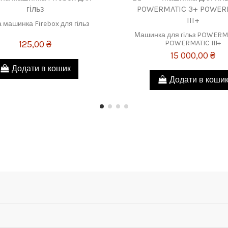
 машинка Firebox для гільз
Машинка для гільз POWERM
POWERMATIC III+
125,00 ₴
15 000,00 ₴
Додати в кошик
Додати в коши