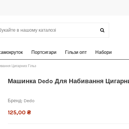
самокруток
Портсигари
Гільзи опт
Набори
вання Цигарних Гільз
Машинка Dedo Для Набивання Цигарни
Бренд:
Dedo
125,00 ₴