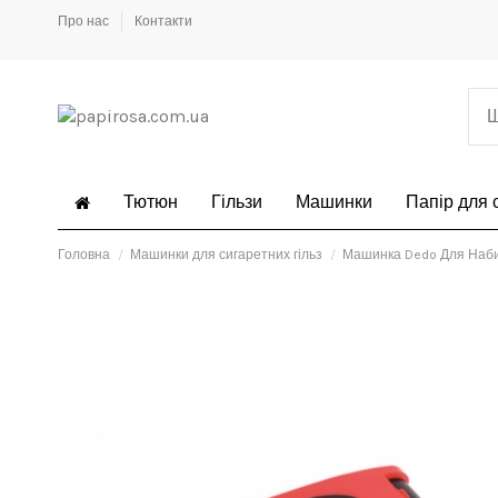
Про нас
Контакти
Тютюн
Гільзи
Машинки
Папір для 
Головна
Машинки для сигаретних гільз
Машинка Dedo Для Наби