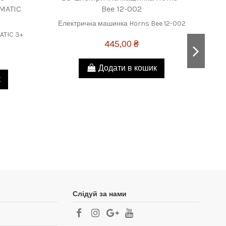
Електрична машинка Horns Bee 12-002
ATIC 3+
Ел
445,00 ₴
Додати в кошик
к
Слідуй за нами