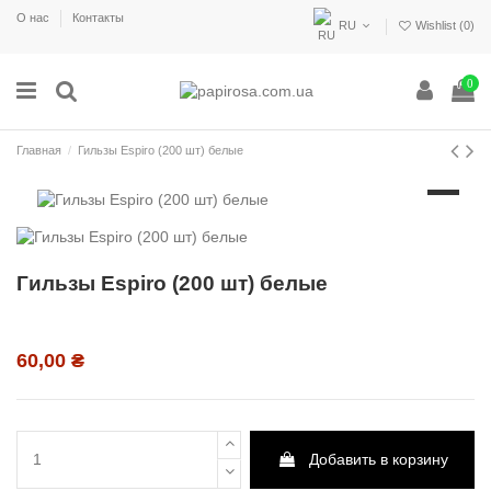
О нас
Контакты
RU
Wishlist (
0
)
0
Главная
Гильзы Espiro (200 шт) белые
Гильзы Espiro (200 шт) белые
60,00 ₴
Добавить в корзину