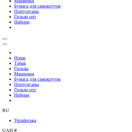
Машинки
Бумага для самокруток
Портсигары
Гильзи опт
Набори
Home
Табак
Гильзы
Машинки
Бумага для самокруток
Портсигары
Гильзи опт
Набори
RU
Українська
UAH ₴