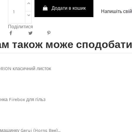
Додати в кошик
Напишіть свій
Поділитися
м також може сподобат
ORION класичний листок
ка Firebox для гільз
машинку Gerui (Horns Bee)...