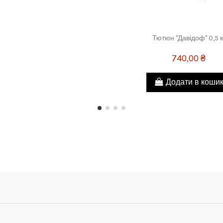
Тютюн "Давідоф" 0,5 к
740,00 ₴
Додати в коши