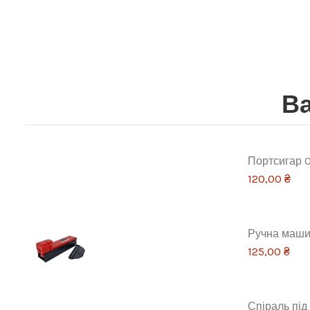
Ва
Портсигар 
120,00 ₴
Ручна машин
125,00 ₴
Спіраль під 