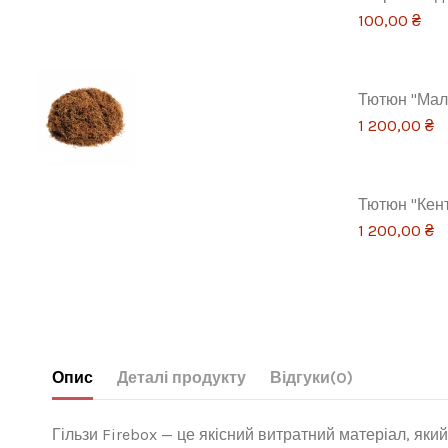
100,00 ₴
Тютюн "Маль
1 200,00 ₴
Тютюн "Кент"
1 200,00 ₴
Опис
Деталі продукту
Відгуки
(0)
Гільзи Firebox — це якісний витратний матеріал, яки