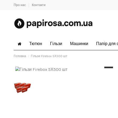
Про нас
Контакти
Тютюн
Гільзи
Машинки
Папір для 
Головна
Гільзи Firebox 5Х500 шт