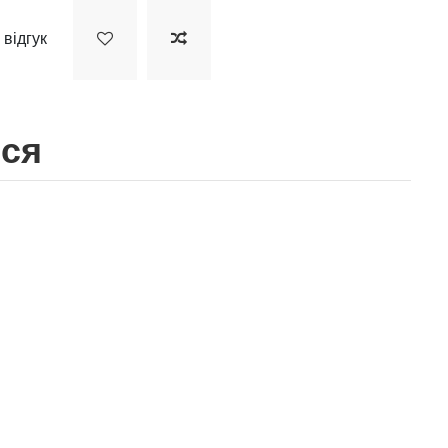
 відгук
ися