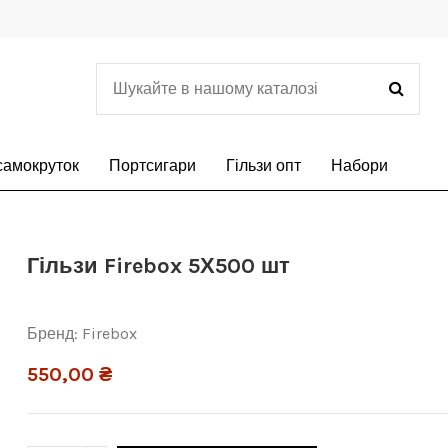
самокруток
Портсигари
Гільзи опт
Набори
Гільзи Firebox 5Х500 шт
Бренд:
Firebox
550,00 ₴