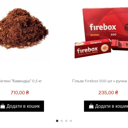
ютюн "Кавендіш" 0,5 кг
Гільзи Firebox 500 шт + ручн
710,00 ₴
235,00 ₴
Додати в кошик
Додати в коши