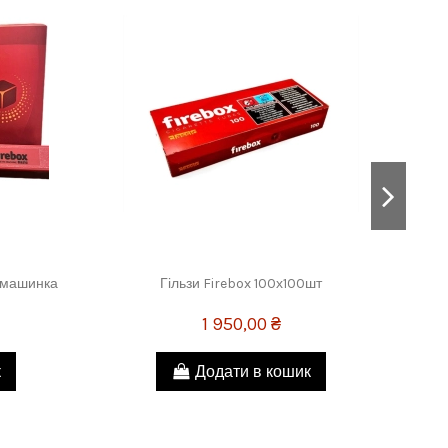
а машинка
Гільзи Firebox 100х100шт
1 950,00 ₴
к
Додати в кошик