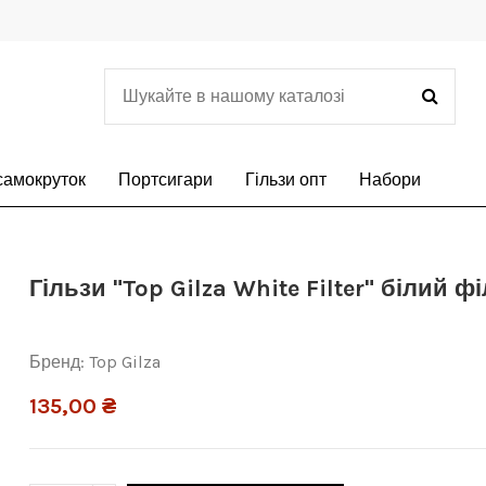
самокруток
Портсигари
Гільзи опт
Набори
Гільзи "Top Gilza White Filter" білий ф
Бренд:
Top Gilza
135,00 ₴